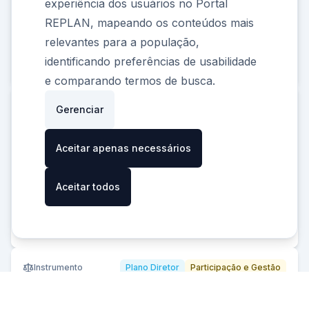
experiência dos usuários no Portal
Diretor, da Lei Complementar…
REPLAN, mapeando os conteúdos mais
Temas
Incentivos Urbanísticos
relevantes para a população,
identificando preferências de usabilidade
Baixar
PDF
e comparando termos de busca.
Incentivo
Plano Diretor
Gerenciar
Aplicação Geral dos Incentivos
Aceitar apenas necessários
A política de incentivos é instituída pelo Plano Diretor de
Urbanismo do Município de Florianópolis, Lei
Complementar Municipal 482/2014, alterada pela Lei
Aceitar todos
Complementar 739/2023, e baseia-se na…
Temas
Plano Diretor
Instrumento
Plano Diretor
Participação e Gestão
Estudo de Impacto de Vizinhança em Análise