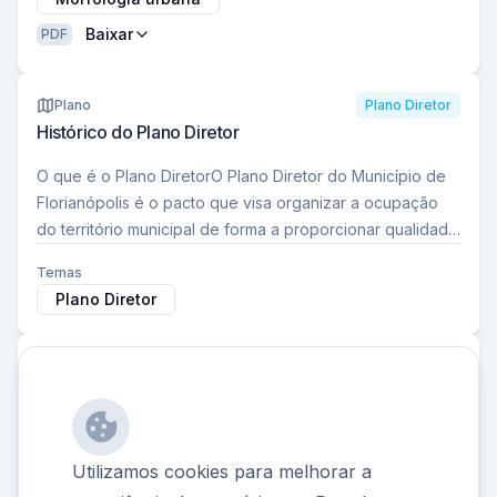
Baixar
PDF
Plano
Plano Diretor
Histórico do Plano Diretor
O que é o Plano DiretorO Plano Diretor do Município de
Florianópolis é o pacto que visa organizar a ocupação
do território municipal de forma a proporcionar qualidade
de…
Temas
Plano Diretor
Documento
Plano Diretor
Cartilha de Aplicação Geral dos Incentivos
Esta cartilha busca elucidar os critérios de aplicação da
política nas edificações. Sua confecção considera o
Utilizamos cookies para melhorar a
texto da Lei Complementar N° 482 de 2014, o Plano