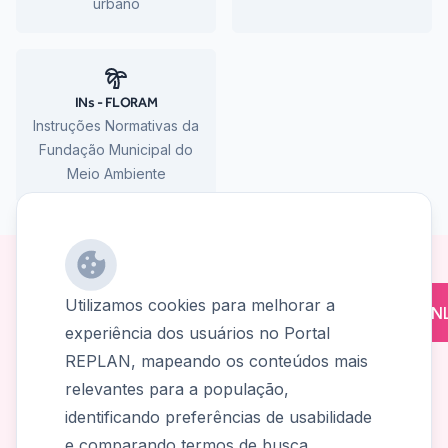
urbano
INs - FLORAM
Instruções Normativas da
Fundação Municipal do
Meio Ambiente
Utilizamos cookies para melhorar a
CADASTRO HABITACIONAL SOCIAL ON
experiência dos usuários no Portal
Habitação Social
REPLAN, mapeando os conteúdos mais
relevantes para a população,
Faça parte do Cadastro Habitacional Social Online! O
identificando preferências de usabilidade
processo é simples e você dá o primeiro passo para o
e comparando termos de busca.
município cadastrar a demanda por habitação popular e