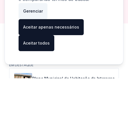
planejar suas habitações.
Gerenciar
Aceitar apenas necessários
Aceitar todos
Cadernos/Cartilhas
EM DESTAQUE
Plano Municipal de Habitação de Interesse
Social
Caderno de Soluções Habitacionais
Este caderno foi realizado com a finalidade
de contribuir para garantir e incrementar o
nível da qualidade arquitetônica e