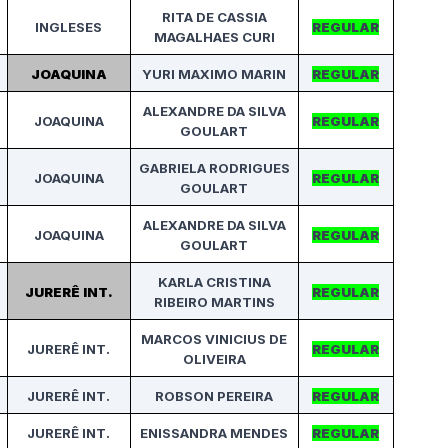
RITA DE CASSIA
INGLESES
REGULAR
MAGALHAES CURI
JOAQUINA
YURI MAXIMO MARIN
REGULAR
ALEXANDRE DA SILVA
JOAQUINA
REGULAR
GOULART
GABRIELA RODRIGUES
JOAQUINA
REGULAR
GOULART
ALEXANDRE DA SILVA
JOAQUINA
REGULAR
GOULART
KARLA CRISTINA
JURERÊ INT.
REGULAR
RIBEIRO MARTINS
MARCOS VINICIUS DE
JURERÊ INT.
REGULAR
OLIVEIRA
JURERÊ INT.
ROBSON PEREIRA
REGULAR
JURERÊ INT.
ENISSANDRA MENDES
REGULAR