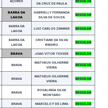
AÇORES
REGULAR
DA CRUZ DE PAULA
BARRA DA
GABRIELLY FERNANDA
REGULAR
LAGOA
SILVA DE SOUZA
BARRA DA
LUIZ CARLOS ZIMMER
REGULAR
LAGOA
BARRA DA
CRISTIANE DA SILVA
REGULAR
LAGOA
RIBEIRO
BRAVA
JOAO VITOR TESSER
REGULAR
MATHEUS GILHERME
BRAVA
REGULAR
VIEIRA
MATHEUS GILHERME
BRAVA
REGULAR
VIEIRA
ROSALINDA SILVA
BRAVA
REGULAR
MONTANO
BRAVA
MARCELO F DE LIMA
REGULAR