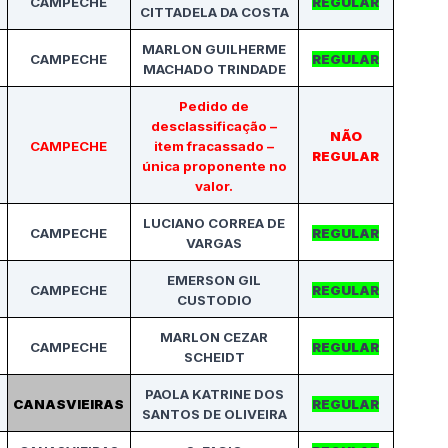
CAMPECHE
REGULAR
CITTADELA DA COSTA
MARLON GUILHERME
CAMPECHE
REGULAR
MACHADO TRINDADE
Pedido de
desclassificação –
NÃO
CAMPECHE
item fracassado –
REGULAR
única proponente no
valor.
LUCIANO CORREA DE
CAMPECHE
REGULAR
VARGAS
EMERSON GIL
CAMPECHE
REGULAR
CUSTODIO
MARLON CEZAR
CAMPECHE
REGULAR
SCHEIDT
PAOLA KATRINE DOS
CANASVIEIRAS
REGULAR
SANTOS DE OLIVEIRA