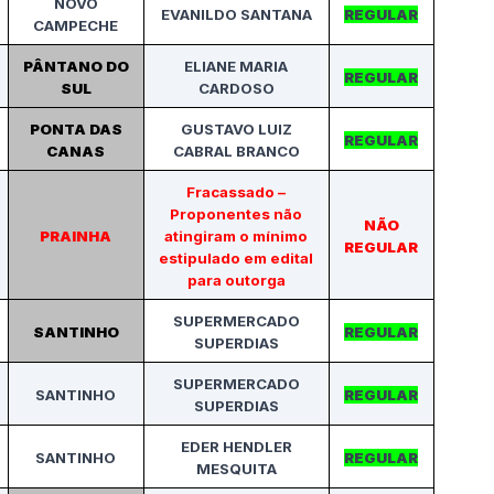
NOVO
EVANILDO SANTANA
REGULAR
CAMPECHE
PÂNTANO DO
ELIANE MARIA
REGULAR
SUL
CARDOSO
PONTA DAS
GUSTAVO LUIZ
REGULAR
CANAS
CABRAL BRANCO
Fracassado –
Proponentes não
NÃO
PRAINHA
atingiram o mínimo
REGULAR
estipulado em edital
para outorga
SUPERMERCADO
SANTINHO
REGULAR
SUPERDIAS
SUPERMERCADO
SANTINHO
REGULAR
SUPERDIAS
EDER HENDLER
SANTINHO
REGULAR
MESQUITA