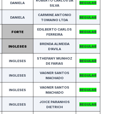
ROBERTO CARLOS DA
DANIELA
REGULAR
SILVA
CARMINE ANTONIO
DANIELA
REGULAR
TOMAINO LTDA
EDILBERTO CARLOS
FORTE
REGULAR
FERREIRA
BRENDA ALMEIDA
INGLESES
REGULAR
D’AVILA
STHEFANY MUNHOZ
INGLESES
REGULAR
DE FARIAS
VAGNER SANTOS
INGLESES
REGULAR
MACHADO
VAGNER SANTOS
INGLESES
REGULAR
MACHADO
JOICE PARANHOS
INGLESES
REGULAR
DIETRICH