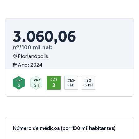
3.060,06
nº/100 mil hab
Florianópolis
Ano: 2024
ODS
Eixo
Tema
ICES-
ISO
3
3
3.1
RAPI
37120
Número de médicos (por 100 mil habitantes)