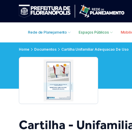
Rede de Planejamento
Espaços Públicos
Mobil
Home
Documentos
Cartilha Unifamiliar Adequacao De Uso
Cartilha - Unifamil