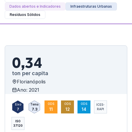
Dados abertos e Indicadores
Infraestruturas Urbanas
Resíduos Sólidos
0,34
ton per capita
Florianópolis
Ano: 2021
ODS
ODS
ODS
Eixo
Tema
ICES-
11
12
14
7
7.3
RAPI
ISO
37120