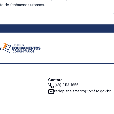
ento de fenômenos urbanos.
Contato
(48) 3113-1656
redeplanejamento@pmf.sc.gov.br