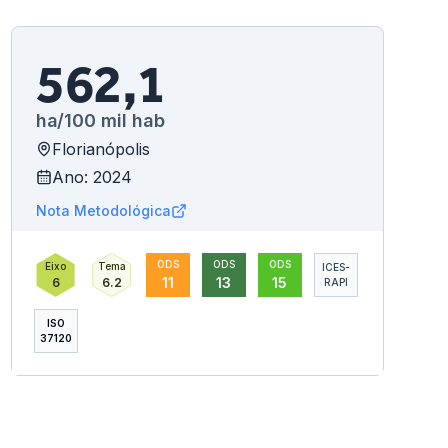
562,1
ha/100 mil hab
Florianópolis
Ano: 2024
Nota Metodológica
ODS
ODS
ODS
Eixo
Tema
ICES-
11
13
15
6
6.2
RAPI
ISO
37120