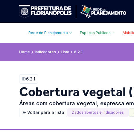
Rede de Planejamento
Espaços Públicos
Mobil
Home
Indicadores
Lista
6.2.1
ID
6.2.1
Cobertura vegetal (
Áreas com cobertura vegetal, expressa em 
Voltar para a lista
Dados abertos e Indicadores