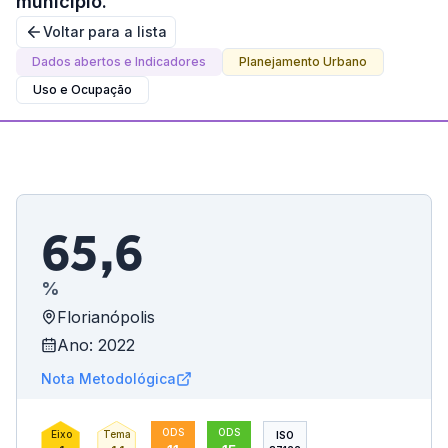
município.
Voltar para a lista
Dados abertos e Indicadores
Planejamento Urbano
Uso e Ocupação
65,6
%
Florianópolis
Ano: 2022
Nota Metodológica
ODS
ODS
Eixo
Tema
ISO