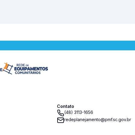
Contato
(48) 3113-1656
redeplanejamento@pmf.sc.gov.br