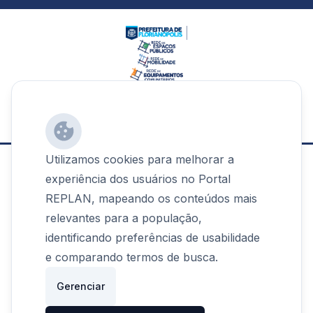
Realização
:
Utilizamos cookies para melhorar a
experiência dos usuários no Portal
REPLAN, mapeando os conteúdos mais
© 2024 REPLAN - Prefeitura de Florianópolis.
relevantes para a população,
Contato
identificando preferências de usabilidade
e comparando termos de busca.
(48) 3113-1656
Gerenciar
redeplanejamento@pmf.sc.gov.br
Endereço