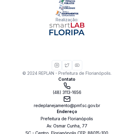
Realização
:
© 2024 REPLAN - Prefeitura de Florianópolis.
Contato
(48) 3113-1656
redeplanejamento@pmf.sc.gov.br
Endereço
Prefeitura de Florianópolis
Av. Osmar Cunha
,
77
SC
-
Centro
,
Florianópolis
CEP:
88015-100