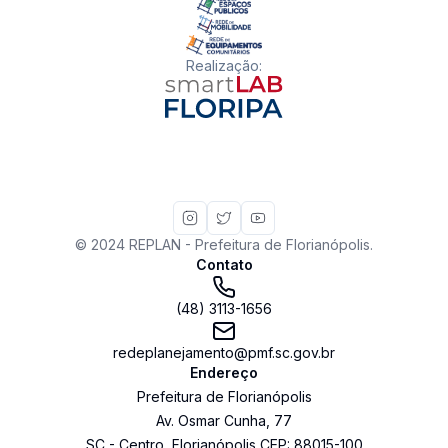
Realização
:
© 2024 REPLAN - Prefeitura de Florianópolis.
Contato
(48) 3113-1656
redeplanejamento@pmf.sc.gov.br
Endereço
Prefeitura de Florianópolis
Av. Osmar Cunha
,
77
SC
-
Centro
,
Florianópolis
CEP:
88015-100