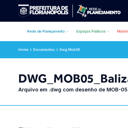
Rede de Planejamento
Espaços Públicos
Mobil
Home
Documentos
Dwg Mob05
DWG_MOB05_Baliz
Arquivo em .dwg com desenho de MOB-05 B