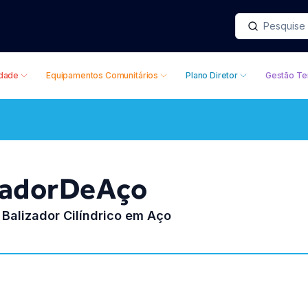
idade
Equipamentos Comunitários
Plano Diretor
Gestão Ter
adorDeAço
alizador Cilíndrico em Aço