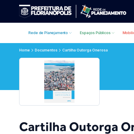
Rede de Planejamento
Espaços Públicos
Mobil
Home
Documentos
Cartilha Outorga Onerosa
Cartilha Outorga On