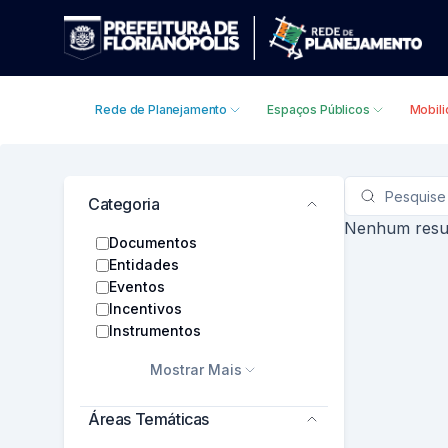
Rede de Planejamento
Espaços Públicos
Mobil
Barra lateral de filtros
Categoria
Nenhum resul
Documentos
Entidades
Eventos
Incentivos
Instrumentos
Mostrar Mais
Áreas Temáticas