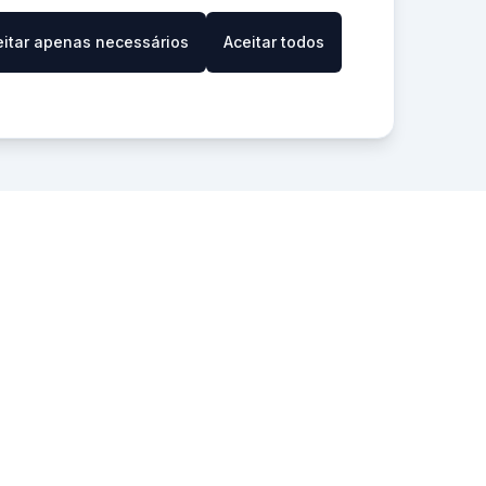
eitar apenas necessários
Aceitar todos
Realização
: